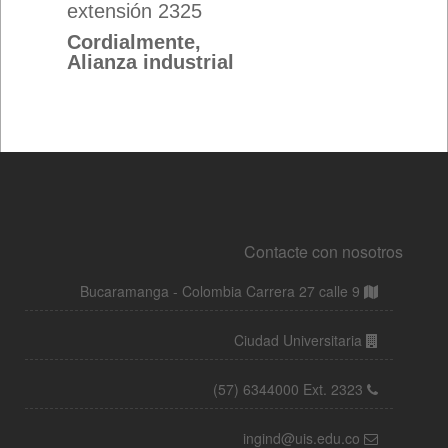
Contacte con nosotros
Bucaramanga - Colombia Carrera 27 calle 9
Ciudad Universitaria
(57) 6344000 Ext. 2323
ingind@uis.edu.co