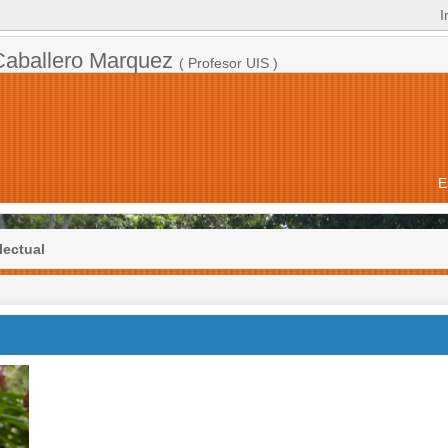
I
Caballero Marquez
( Profesor UIS )
E
lectual